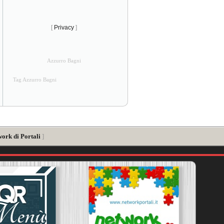
[
Privacy
]
Azzurro Bagni
Tag Azzurro Bagni
work di Portali
]