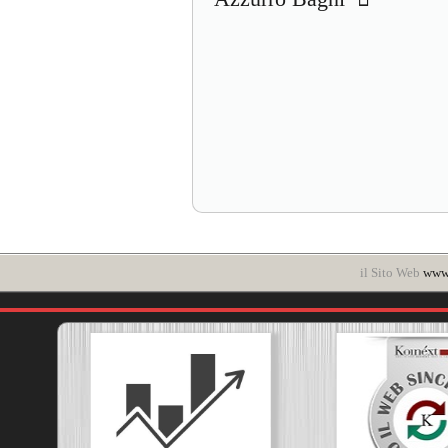
il Sito Web
www.