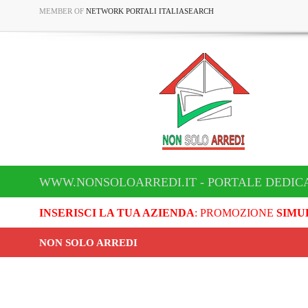
MEMBER OF
NETWORK PORTALI ITALIASEARCH
WWW.NONSOLOARREDI.IT - PORTALE DEDICA
INSERISCI LA TUA AZIENDA
: PROMOZIONE
SIMU
NON SOLO ARREDI