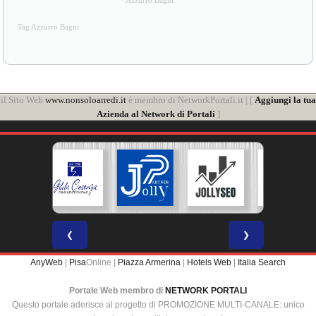
Azzurro Bagni
Tag Azzurro Bagni
il Sito Web
www.nonsoloarredi.it
è membro di NetworkPortali.it | [
Aggiungi la tua
Azienda al Network di Portali
]
❮
❯
AnyWeb
|
Pisa
Online |
Piazza Armerina
|
Hotels Web
|
Italia Search
Portale Web membro di
NETWORK PORTALI
Questo portale aderisce al progetto di PROMOZIONE MULTI-CANALE: unico