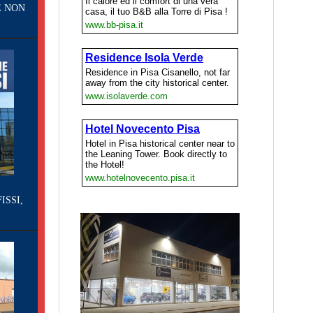
E NON
ISSI,