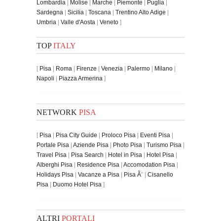
Lombardia
|
Molise
|
Marche
|
Piemonte
|
Puglia
|
Sardegna
|
Sicilia
|
Toscana
|
Trentino Alto Adige
|
Umbria
|
Valle d'Aosta
|
Veneto
]
TOP
ITALY
[
Pisa
|
Roma
|
Firenze
|
Venezia
|
Palermo
|
Milano
|
Napoli
|
Piazza Armerina
]
NETWORK
PISA
[
Pisa
|
Pisa City Guide
|
Proloco Pisa
|
Eventi Pisa
|
Portale Pisa
|
Aziende Pisa
|
Photo Pisa
|
Turismo Pisa
|
Travel Pisa
|
Pisa Search
|
Hotel in Pisa
|
Hotel Pisa
|
Alberghi Pisa
|
Residence Pisa
|
Accomodation Pisa
|
Holidays Pisa
|
Vacanze a Pisa
|
Pisa Ã¨
|
Cisanello
Pisa
|
Duomo Hotel Pisa
]
ALTRI
PORTALI