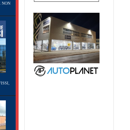
E NON
ISSI,