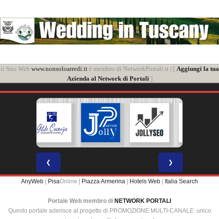
il Sito Web
www.nonsoloarredi.it
è membro di NetworkPortali.it | [
Aggiungi la tua
Azienda al Network di Portali
]
❮
❯
AnyWeb
|
Pisa
Online |
Piazza Armerina
|
Hotels Web
|
Italia Search
Portale Web membro di
NETWORK PORTALI
Questo portale aderisce al progetto di PROMOZIONE MULTI-CANALE: unico