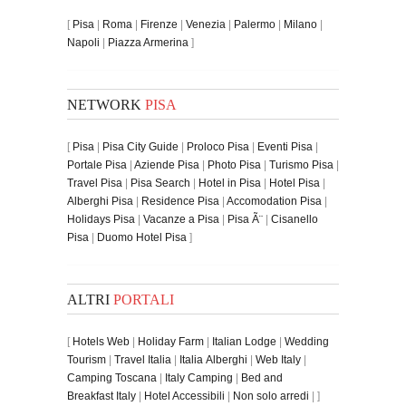
[
Pisa
|
Roma
|
Firenze
|
Venezia
|
Palermo
|
Milano
|
Napoli
|
Piazza Armerina
]
NETWORK
PISA
[
Pisa
|
Pisa City Guide
|
Proloco Pisa
|
Eventi Pisa
|
Portale Pisa
|
Aziende Pisa
|
Photo Pisa
|
Turismo Pisa
|
Travel Pisa
|
Pisa Search
|
Hotel in Pisa
|
Hotel Pisa
|
Alberghi Pisa
|
Residence Pisa
|
Accomodation Pisa
|
Holidays Pisa
|
Vacanze a Pisa
|
Pisa Ã¨
|
Cisanello
Pisa
|
Duomo Hotel Pisa
]
ALTRI
PORTALI
[
Hotels Web
|
Holiday Farm
|
Italian Lodge
|
Wedding
Tourism
|
Travel Italia
|
Italia Alberghi
|
Web Italy
|
Camping Toscana
|
Italy Camping
|
Bed and
Breakfast Italy
|
Hotel Accessibili
|
Non solo arredi
| ]