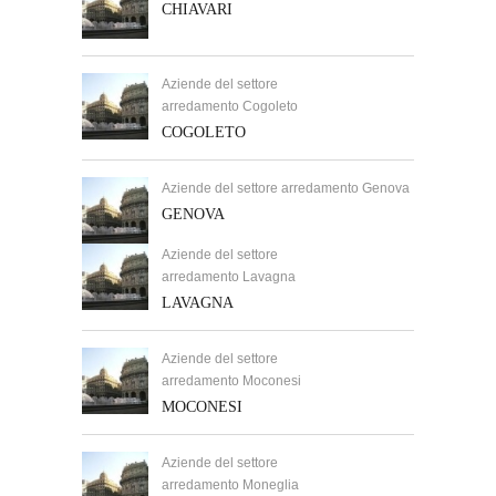
CHIAVARI
Aziende del settore
arredamento Cogoleto
COGOLETO
Aziende del settore arredamento Genova
GENOVA
Aziende del settore
arredamento Lavagna
LAVAGNA
Aziende del settore
arredamento Moconesi
MOCONESI
Aziende del settore
arredamento Moneglia