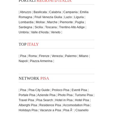
PORTALI
REGIONI D'ITALIA
[
Abruzzo
|
Basilicata
|
Calabria
|
Campania
|
Emilia
Romagna
|
Friuli Venezia Giulia
|
Lazio
|
Liguria
|
Lombardia
|
Molise
|
Marche
|
Piemonte
|
Puglia
|
Sardegna
|
Sicilia
|
Toscana
|
Trentino Alto Adige
|
Umbria
|
Valle d'Aosta
|
Veneto
]
TOP
ITALY
[
Pisa
|
Roma
|
Firenze
|
Venezia
|
Palermo
|
Milano
|
Napoli
|
Piazza Armerina
]
NETWORK
PISA
[
Pisa
|
Pisa City Guide
|
Proloco Pisa
|
Eventi Pisa
|
Portale Pisa
|
Aziende Pisa
|
Photo Pisa
|
Turismo Pisa
|
Travel Pisa
|
Pisa Search
|
Hotel in Pisa
|
Hotel Pisa
|
Alberghi Pisa
|
Residence Pisa
|
Accomodation Pisa
|
Holidays Pisa
|
Vacanze a Pisa
|
Pisa Ã¨
|
Cisanello