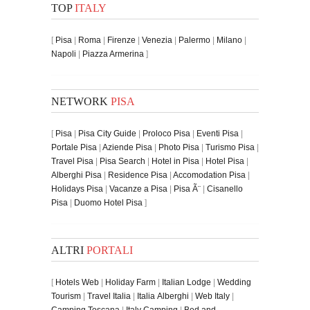
TOP
ITALY
[
Pisa
|
Roma
|
Firenze
|
Venezia
|
Palermo
|
Milano
|
Napoli
|
Piazza Armerina
]
NETWORK
PISA
[
Pisa
|
Pisa City Guide
|
Proloco Pisa
|
Eventi Pisa
|
Portale Pisa
|
Aziende Pisa
|
Photo Pisa
|
Turismo Pisa
|
Travel Pisa
|
Pisa Search
|
Hotel in Pisa
|
Hotel Pisa
|
Alberghi Pisa
|
Residence Pisa
|
Accomodation Pisa
|
Holidays Pisa
|
Vacanze a Pisa
|
Pisa Ã¨
|
Cisanello
Pisa
|
Duomo Hotel Pisa
]
ALTRI
PORTALI
[
Hotels Web
|
Holiday Farm
|
Italian Lodge
|
Wedding
Tourism
|
Travel Italia
|
Italia Alberghi
|
Web Italy
|
Camping Toscana
|
Italy Camping
|
Bed and