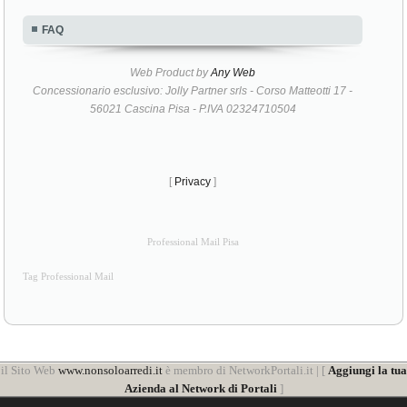
FAQ
Web Product by
Any Web
Concessionario esclusivo: Jolly Partner srls - Corso Matteotti 17 -
56021 Cascina Pisa - P.IVA 02324710504
[
Privacy
]
Professional Mail Pisa
Tag Professional Mail
il Sito Web
www.nonsoloarredi.it
è membro di NetworkPortali.it | [
Aggiungi la tua
Azienda al Network di Portali
]