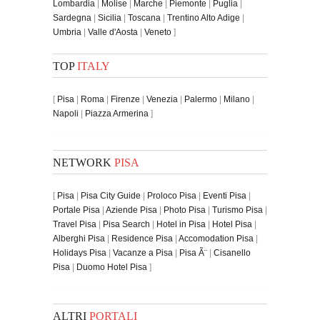
Lombardia
|
Molise
|
Marche
|
Piemonte
|
Puglia
|
Sardegna
|
Sicilia
|
Toscana
|
Trentino Alto Adige
|
Umbria
|
Valle d'Aosta
|
Veneto
]
TOP
ITALY
[
Pisa
|
Roma
|
Firenze
|
Venezia
|
Palermo
|
Milano
|
Napoli
|
Piazza Armerina
]
NETWORK
PISA
[
Pisa
|
Pisa City Guide
|
Proloco Pisa
|
Eventi Pisa
|
Portale Pisa
|
Aziende Pisa
|
Photo Pisa
|
Turismo Pisa
|
Travel Pisa
|
Pisa Search
|
Hotel in Pisa
|
Hotel Pisa
|
Alberghi Pisa
|
Residence Pisa
|
Accomodation Pisa
|
Holidays Pisa
|
Vacanze a Pisa
|
Pisa Ã¨
|
Cisanello
Pisa
|
Duomo Hotel Pisa
]
ALTRI
PORTALI