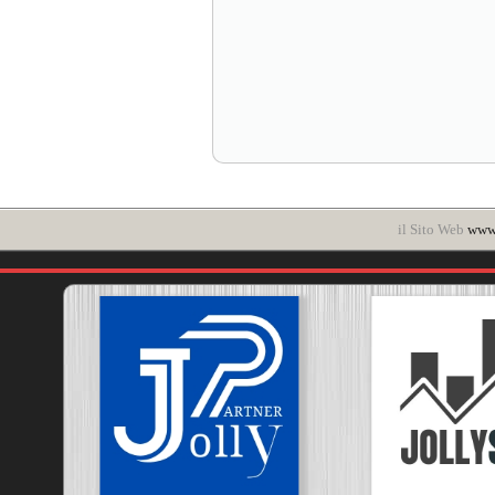
il Sito Web
www.