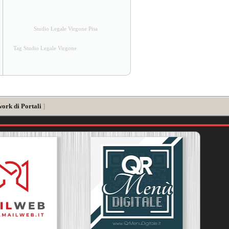
Studio Legale Virgone Pisa
Tag Studio Legale Virgone
work di Portali
]