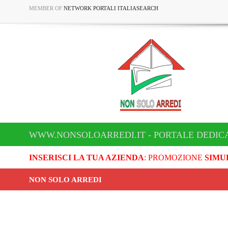
MEMBER OF
NETWORK PORTALI ITALIASEARCH
WWW.NONSOLOARREDI.IT - PORTALE DEDICA
INSERISCI LA TUA AZIENDA
: PROMOZIONE
SIMU
NON SOLO ARREDI