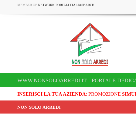
MEMBER OF
NETWORK PORTALI ITALIASEARCH
WWW.NONSOLOARREDI.IT - PORTALE DEDICA
INSERISCI LA TUA AZIENDA
: PROMOZIONE
SIMU
NON SOLO ARREDI