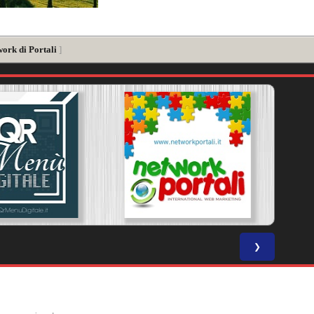
work di Portali
]
❯