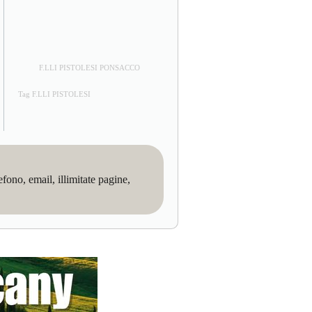
F.LLI PISTOLESI PONSACCO
Tag F.LLI PISTOLESI
no, email, illimitate pagine,