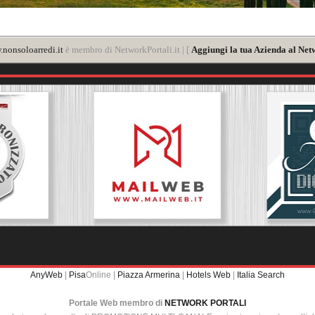
nonsoloarredi.it
è membro di NetworkPortali.it | [
Aggiungi la tua Azienda al Net
AnyWeb
|
Pisa
Online |
Piazza Armerina
|
Hotels Web
|
Italia Search
Portale Web membro di
NETWORK PORTALI