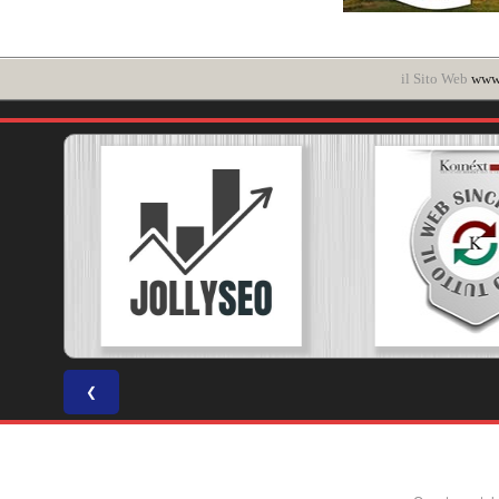
il Sito Web
www.
❮