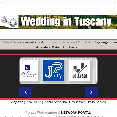
il Sito Web
www.nonsoloarredi.it
è membro di NetworkPortali.it | [
Aggiungi la tua
Azienda al Network di Portali
]
❮
❯
AnyWeb
|
Pisa
Online |
Piazza Armerina
|
Hotels Web
|
Italia Search
Portale Web membro di
NETWORK PORTALI