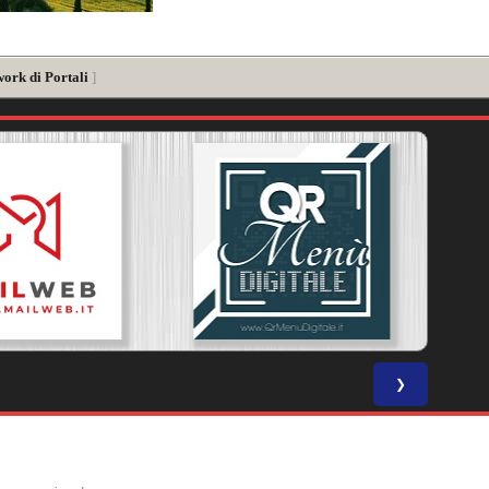
work di Portali
]
❯