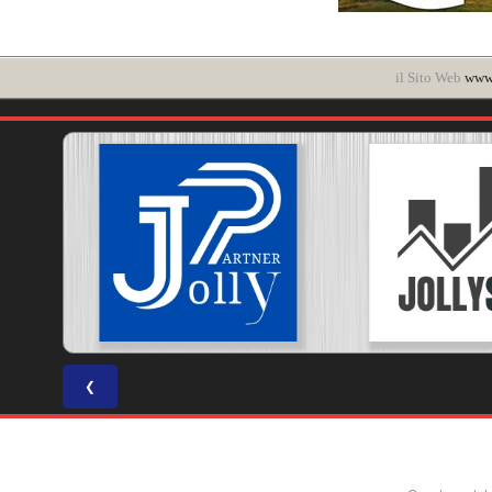
il Sito Web
www.
❮