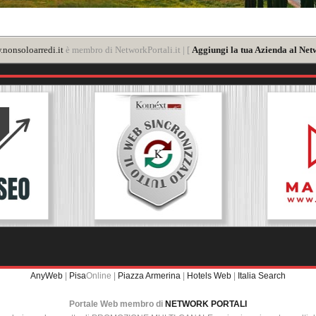
nonsoloarredi.it
è membro di NetworkPortali.it | [
Aggiungi la tua Azienda al Net
AnyWeb
|
Pisa
Online |
Piazza Armerina
|
Hotels Web
|
Italia Search
Portale Web membro di
NETWORK PORTALI