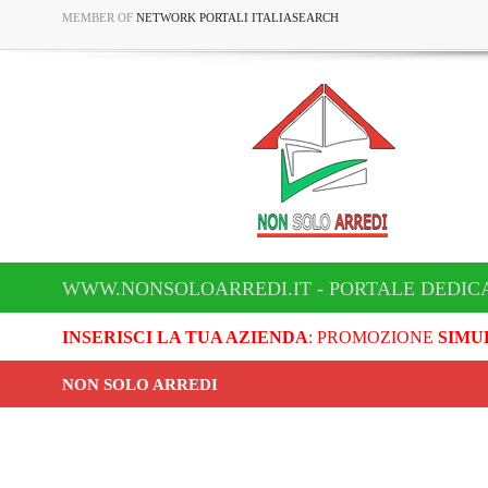
MEMBER OF
NETWORK PORTALI ITALIASEARCH
WWW.NONSOLOARREDI.IT - PORTALE DEDICA
INSERISCI LA TUA AZIENDA
: PROMOZIONE
SIMU
NON SOLO ARREDI