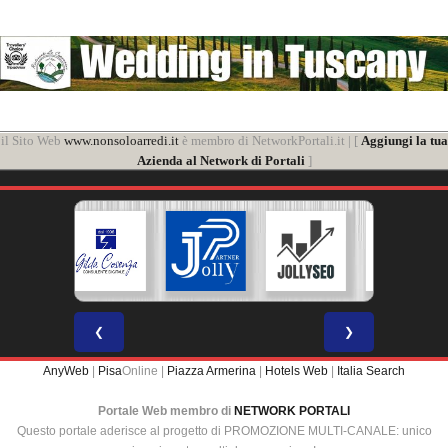
il Sito Web
www.nonsoloarredi.it
è membro di NetworkPortali.it | [
Aggiungi la tua
Azienda al Network di Portali
]
❮
❯
AnyWeb
|
Pisa
Online |
Piazza Armerina
|
Hotels Web
|
Italia Search
Portale Web membro di
NETWORK PORTALI
Questo portale aderisce al progetto di PROMOZIONE MULTI-CANALE: unico