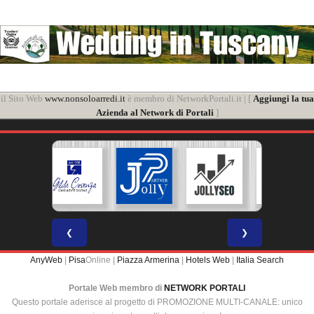
il Sito Web
www.nonsoloarredi.it
è membro di NetworkPortali.it | [
Aggiungi la tua
Azienda al Network di Portali
]
❮
❯
AnyWeb
|
Pisa
Online |
Piazza Armerina
|
Hotels Web
|
Italia Search
Portale Web membro di
NETWORK PORTALI
Questo portale aderisce al progetto di PROMOZIONE MULTI-CANALE: unico