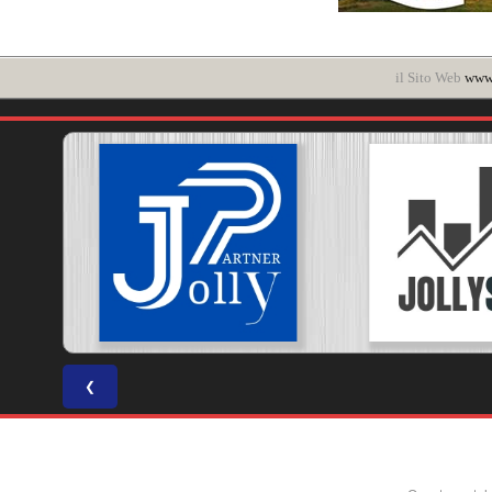
il Sito Web
www.
❮