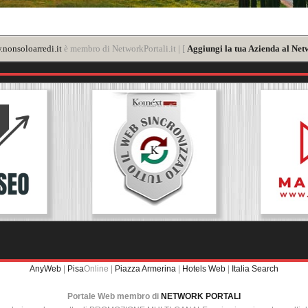
nonsoloarredi.it
è membro di NetworkPortali.it | [
Aggiungi la tua Azienda al Net
AnyWeb
|
Pisa
Online |
Piazza Armerina
|
Hotels Web
|
Italia Search
Portale Web membro di
NETWORK PORTALI