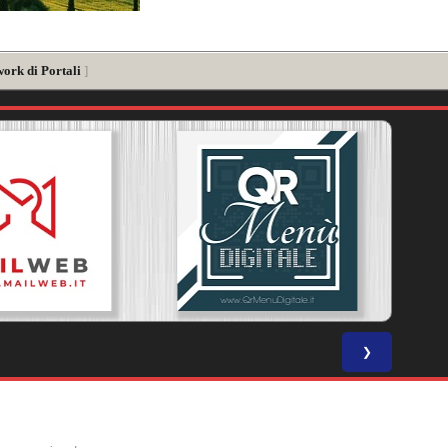
work di Portali
]
❯