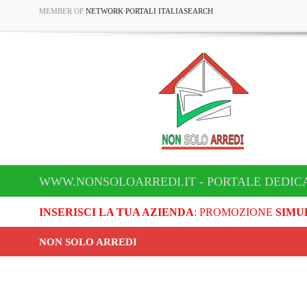
MEMBER OF
NETWORK PORTALI ITALIASEARCH
WWW.NONSOLOARREDI.IT - PORTALE DEDICA
INSERISCI LA TUA AZIENDA
: PROMOZIONE
SIMU
NON SOLO ARREDI