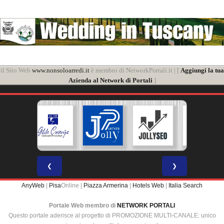
il Sito Web
www.nonsoloarredi.it
è membro di NetworkPortali.it | [
Aggiungi la tua
Azienda al Network di Portali
]
❮
❯
AnyWeb
|
Pisa
Online |
Piazza Armerina
|
Hotels Web
|
Italia Search
Portale Web membro di
NETWORK PORTALI
Questo portale aderisce al progetto di PROMOZIONE MULTI-CANALE: unico