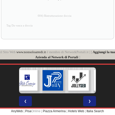
004) Ristrutturazione doccia
Tag Da vasca a doccia
il Sito Web
www.nonsoloarredi.it
è membro di NetworkPortali.it | [
Aggiungi la tua
Azienda al Network di Portali
]
❮
❯
AnyWeb
|
Pisa
Online |
Piazza Armerina
|
Hotels Web
|
Italia Search