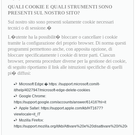
QUALI COOKIE E QUALI STRUMENTI SONO
PRESENTI SUL NOSTRO SITO?
Sul nostro sito sono presenti solamente cookie necessari
tecnici o di sessione.�
L�utente ha la possibilit� bloccare o cancellare i cookie
tramite la configurazione del proprio browser. Di norma questi
programmi permettono anche, con apposita opzione, di
bloccare specificatamente i cookie di terze parti. Ciascun
browser, presenta procedure diverse per la gestione dei cookie,
di seguito riportiamo il link alle istruzioni specifiche di quelli
pi� diffusi:
Microsoft Edge:� https: //support.microsoft.com/it-
it/help/4027947/microsoft-edge-delete-cookies
Google Chrome:
https://support.google.com/accounts/answer/61416?hl=it
Apple Safari: https://support.apple.com/kb/HT1677?
viewlocale=it_IT
Mozilla Firefox:
https://support.mozilla.org/it/kb/Attivare%20e%20disattivare%20i%20cook