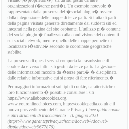
visitato (�proprietari�), sia da siti gestiti da altre
organizzazioni (�terze parti�). Un esempio notevole �
rappresentato dalla presenza dei �social plugin� ovvero
dalla integrazione delle mappe di terze parti. Si tratta di parti
della pagina visitata generate direttamente dai suddetti siti ed
integrati nella pagina del sito ospitante. L'utilizzo pi� comune
dei social plugin � finalizzato alla condivisione dei contenuti
sui social network, mentre quello delle mappe permette di
localizzare l�attivit� secondo le coordinate geografiche
stabilite.
La presenza di questi servizi comporta la trasmissione di
cookie da e verso tutti i siti gestiti da terze parti. La gestione
delle informazioni raccolte da �terze parti� � disciplinata
dalle relative informative cui si prega di fare riferimento.�
Per maggiori informazioni sui tipi di cookie, caratteristiche e
loro funzionamento � possibile consultare i siti
https://www.allaboutcookies.org,
www.youronlinechoices.com, https://cookiepedia.co.uk e il
nuovo provvedimento del Garante Privacy
Linee guida cookie
e altri strumenti di tracciamento - 10 giugno 2021
(https://www.garanteprivacy.it/home/docweb/-/docweb-
display/docweb/9677876).