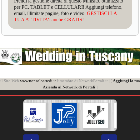
Prendi la gestione diretta di questo Minisito, ottimizzato
per PC, TABLET e CELLULARI! Aggiungi telefono,
email, illimitate pagine, foto e video.
GESTISCI LA
TUA ATTIVITA': anche GRATIS!
il Sito Web
www.nonsoloarredi.it
è membro di NetworkPortali.it | [
Aggiungi la tua
Azienda al Network di Portali
]