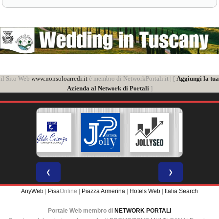
il Sito Web
www.nonsoloarredi.it
è membro di NetworkPortali.it | [
Aggiungi la tua
Azienda al Network di Portali
]
❮
❯
AnyWeb
|
Pisa
Online |
Piazza Armerina
|
Hotels Web
|
Italia Search
Portale Web membro di
NETWORK PORTALI