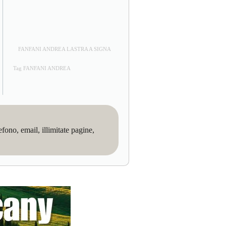
FANFANI ANDREA LASTRA A SIGNA
Tag FANFANI ANDREA
no, email, illimitate pagine,