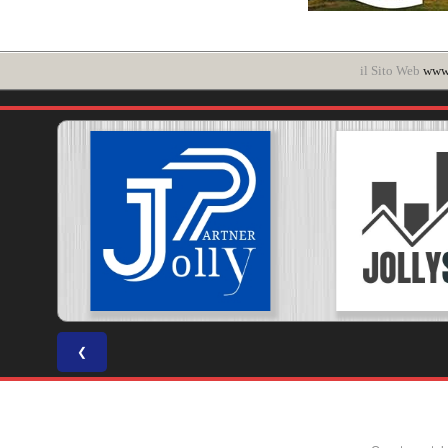
il Sito Web
www.
❮