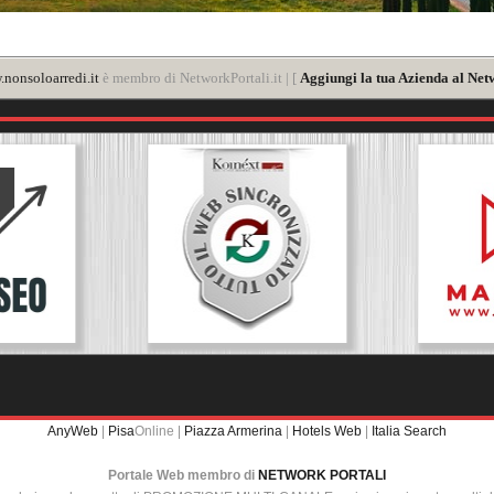
nonsoloarredi.it
è membro di NetworkPortali.it | [
Aggiungi la tua Azienda al Net
AnyWeb
|
Pisa
Online |
Piazza Armerina
|
Hotels Web
|
Italia Search
Portale Web membro di
NETWORK PORTALI