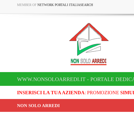
MEMBER OF
NETWORK PORTALI ITALIASEARCH
WWW.NONSOLOARREDI.IT - PORTALE DEDICA
INSERISCI LA TUA AZIENDA
: PROMOZIONE
SIMU
NON SOLO ARREDI