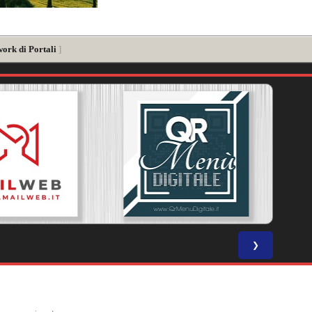
work di Portali
]
❯