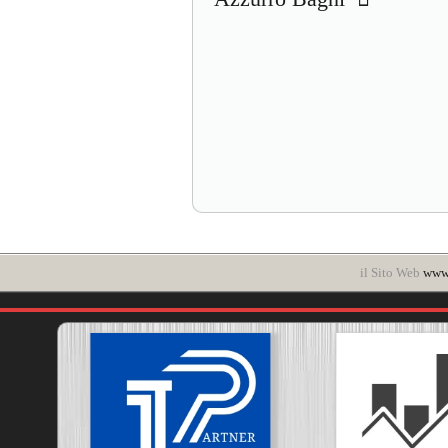
il Sito Web
www.