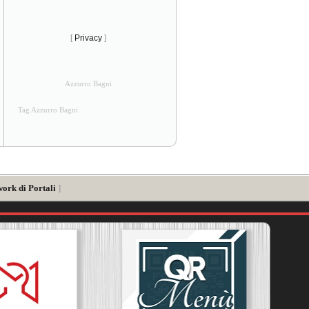
[
Privacy
]
Azzurro Bagni
Tag Azzurro Bagni
work di Portali
]