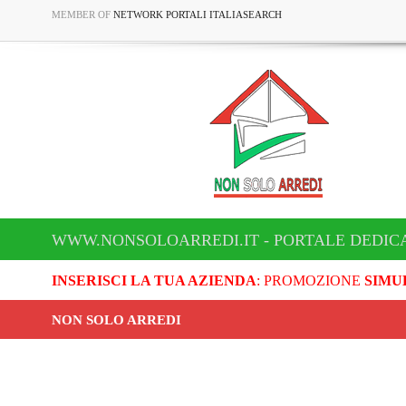
MEMBER OF
NETWORK PORTALI ITALIASEARCH
WWW.NONSOLOARREDI.IT - PORTALE DEDICA
INSERISCI LA TUA AZIENDA
: PROMOZIONE
SIMU
NON SOLO ARREDI