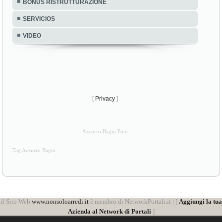
BONUS RISTRUTTURAZIONE
SERVICIOS
VIDEO
[
Privacy
]
Azzurro Bagni Foto
Tag Azzurro Bagni
il Sito Web
www.nonsoloarredi.it
è membro di NetworkPortali.it | [
Aggiungi la tua
Azienda al Network di Portali
]