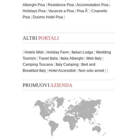
Alberghi Pisa
|
Residence Pisa
|
Accomodation Pisa
|
Holidays Pisa
|
Vacanze a Pisa
|
Pisa Ã¨
|
Cisanello
Pisa
|
Duomo Hotel Pisa
]
ALTRI
PORTALI
[
Hotels Web
|
Holiday Farm
|
Italian Lodge
|
Wedding
Tourism
|
Travel Italia
|
Italia Alberghi
|
Web Italy
|
Camping Toscana
|
Italy Camping
|
Bed and
Breakfast Italy
|
Hotel Accessibili
|
Non solo arredi
| ]
PROMUOVI
AZIENDA