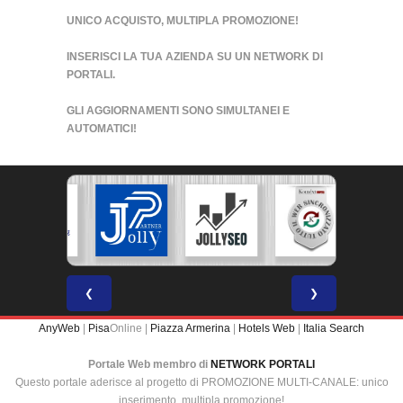
UNICO ACQUISTO, MULTIPLA PROMOZIONE!
INSERISCI LA TUA AZIENDA SU UN
NETWORK DI
PORTALI
.
GLI AGGIORNAMENTI SONO SIMULTANEI E
AUTOMATICI!
❮
❯
AnyWeb
|
Pisa
Online |
Piazza Armerina
|
Hotels Web
|
Italia Search
Portale Web membro di
NETWORK PORTALI
Questo portale aderisce al progetto di PROMOZIONE MULTI-CANALE: unico
inserimento, multipla promozione!