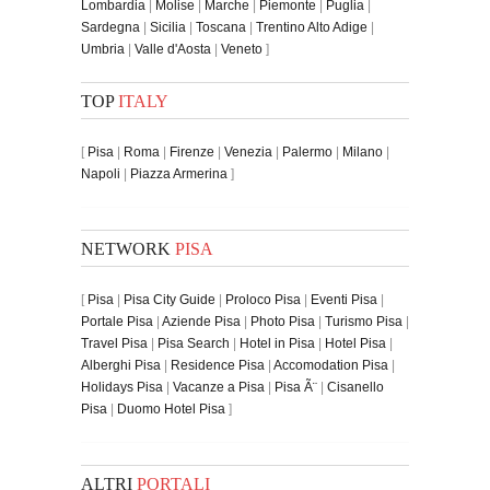
Lombardia
|
Molise
|
Marche
|
Piemonte
|
Puglia
|
Sardegna
|
Sicilia
|
Toscana
|
Trentino Alto Adige
|
Umbria
|
Valle d'Aosta
|
Veneto
]
TOP
ITALY
[
Pisa
|
Roma
|
Firenze
|
Venezia
|
Palermo
|
Milano
|
Napoli
|
Piazza Armerina
]
NETWORK
PISA
[
Pisa
|
Pisa City Guide
|
Proloco Pisa
|
Eventi Pisa
|
Portale Pisa
|
Aziende Pisa
|
Photo Pisa
|
Turismo Pisa
|
Travel Pisa
|
Pisa Search
|
Hotel in Pisa
|
Hotel Pisa
|
Alberghi Pisa
|
Residence Pisa
|
Accomodation Pisa
|
Holidays Pisa
|
Vacanze a Pisa
|
Pisa Ã¨
|
Cisanello
Pisa
|
Duomo Hotel Pisa
]
ALTRI
PORTALI