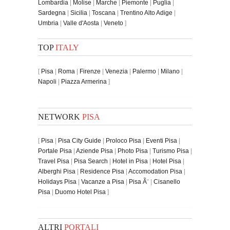
Lombardia
|
Molise
|
Marche
|
Piemonte
|
Puglia
|
Sardegna
|
Sicilia
|
Toscana
|
Trentino Alto Adige
|
Umbria
|
Valle d'Aosta
|
Veneto
]
TOP
ITALY
[
Pisa
|
Roma
|
Firenze
|
Venezia
|
Palermo
|
Milano
|
Napoli
|
Piazza Armerina
]
NETWORK
PISA
[
Pisa
|
Pisa City Guide
|
Proloco Pisa
|
Eventi Pisa
|
Portale Pisa
|
Aziende Pisa
|
Photo Pisa
|
Turismo Pisa
|
Travel Pisa
|
Pisa Search
|
Hotel in Pisa
|
Hotel Pisa
|
Alberghi Pisa
|
Residence Pisa
|
Accomodation Pisa
|
Holidays Pisa
|
Vacanze a Pisa
|
Pisa Ã¨
|
Cisanello
Pisa
|
Duomo Hotel Pisa
]
ALTRI
PORTALI