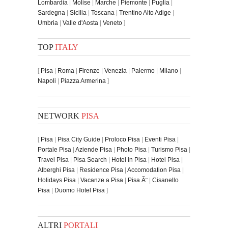
Lombardia
|
Molise
|
Marche
|
Piemonte
|
Puglia
|
Sardegna
|
Sicilia
|
Toscana
|
Trentino Alto Adige
|
Umbria
|
Valle d'Aosta
|
Veneto
]
TOP
ITALY
[
Pisa
|
Roma
|
Firenze
|
Venezia
|
Palermo
|
Milano
|
Napoli
|
Piazza Armerina
]
NETWORK
PISA
[
Pisa
|
Pisa City Guide
|
Proloco Pisa
|
Eventi Pisa
|
Portale Pisa
|
Aziende Pisa
|
Photo Pisa
|
Turismo Pisa
|
Travel Pisa
|
Pisa Search
|
Hotel in Pisa
|
Hotel Pisa
|
Alberghi Pisa
|
Residence Pisa
|
Accomodation Pisa
|
Holidays Pisa
|
Vacanze a Pisa
|
Pisa Ã¨
|
Cisanello
Pisa
|
Duomo Hotel Pisa
]
ALTRI
PORTALI