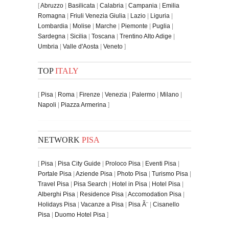
[
Abruzzo
|
Basilicata
|
Calabria
|
Campania
|
Emilia
Romagna
|
Friuli Venezia Giulia
|
Lazio
|
Liguria
|
Lombardia
|
Molise
|
Marche
|
Piemonte
|
Puglia
|
Sardegna
|
Sicilia
|
Toscana
|
Trentino Alto Adige
|
Umbria
|
Valle d'Aosta
|
Veneto
]
TOP
ITALY
[
Pisa
|
Roma
|
Firenze
|
Venezia
|
Palermo
|
Milano
|
Napoli
|
Piazza Armerina
]
NETWORK
PISA
[
Pisa
|
Pisa City Guide
|
Proloco Pisa
|
Eventi Pisa
|
Portale Pisa
|
Aziende Pisa
|
Photo Pisa
|
Turismo Pisa
|
Travel Pisa
|
Pisa Search
|
Hotel in Pisa
|
Hotel Pisa
|
Alberghi Pisa
|
Residence Pisa
|
Accomodation Pisa
|
Holidays Pisa
|
Vacanze a Pisa
|
Pisa Ã¨
|
Cisanello
Pisa
|
Duomo Hotel Pisa
]