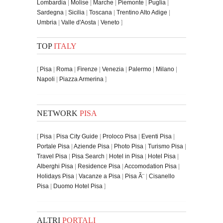
Lombardia
|
Molise
|
Marche
|
Piemonte
|
Puglia
|
Sardegna
|
Sicilia
|
Toscana
|
Trentino Alto Adige
|
Umbria
|
Valle d'Aosta
|
Veneto
]
TOP
ITALY
[
Pisa
|
Roma
|
Firenze
|
Venezia
|
Palermo
|
Milano
|
Napoli
|
Piazza Armerina
]
NETWORK
PISA
[
Pisa
|
Pisa City Guide
|
Proloco Pisa
|
Eventi Pisa
|
Portale Pisa
|
Aziende Pisa
|
Photo Pisa
|
Turismo Pisa
|
Travel Pisa
|
Pisa Search
|
Hotel in Pisa
|
Hotel Pisa
|
Alberghi Pisa
|
Residence Pisa
|
Accomodation Pisa
|
Holidays Pisa
|
Vacanze a Pisa
|
Pisa Ã¨
|
Cisanello
Pisa
|
Duomo Hotel Pisa
]
ALTRI
PORTALI