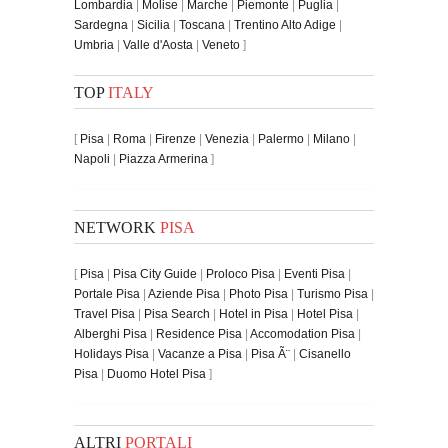
Lombardia
|
Molise
|
Marche
|
Piemonte
|
Puglia
|
Sardegna
|
Sicilia
|
Toscana
|
Trentino Alto Adige
|
Umbria
|
Valle d'Aosta
|
Veneto
]
TOP
ITALY
[
Pisa
|
Roma
|
Firenze
|
Venezia
|
Palermo
|
Milano
|
Napoli
|
Piazza Armerina
]
NETWORK
PISA
[
Pisa
|
Pisa City Guide
|
Proloco Pisa
|
Eventi Pisa
|
Portale Pisa
|
Aziende Pisa
|
Photo Pisa
|
Turismo Pisa
|
Travel Pisa
|
Pisa Search
|
Hotel in Pisa
|
Hotel Pisa
|
Alberghi Pisa
|
Residence Pisa
|
Accomodation Pisa
|
Holidays Pisa
|
Vacanze a Pisa
|
Pisa Ã¨
|
Cisanello
Pisa
|
Duomo Hotel Pisa
]
ALTRI
PORTALI